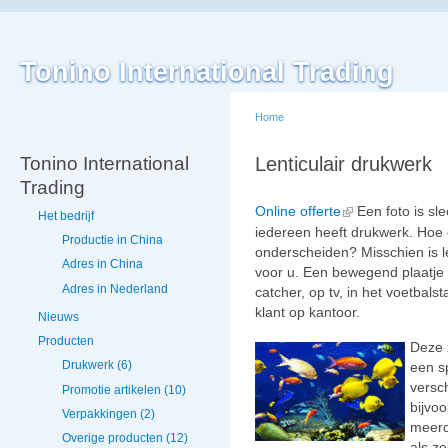
Tonino International Trading
Home
Tonino International
Lenticulair drukwerk
Trading
Online offerte
Een foto is sle
Het bedrijf
iedereen heeft drukwerk. Hoe g
Productie in China
onderscheiden? Misschien is le
Adres in China
voor u. Een bewegend plaatje 
Adres in Nederland
catcher, op tv, in het voetbals
klant op kantoor.
Nieuws
Producten
Deze 
Drukwerk (6)
een s
versc
Promotie artikelen (10)
bijvoo
Verpakkingen (2)
meerd
Overige producten (12)
als ze