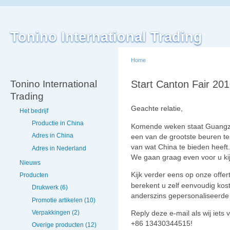
Tonino International Trading
Home
Tonino International
Start Canton Fair 20
Trading
Geachte relatie,
Het bedrijf
Productie in China
Komende weken staat Guangzho
Adres in China
een van de grootste beuren te
van wat China te bieden heeft
Adres in Nederland
We gaan graag even voor u ki
Nieuws
Kijk verder eens op onze offe
Producten
berekent u zelf eenvoudig koste
Drukwerk (6)
anderszins gepersonaliseerde 
Promotie artikelen (10)
Verpakkingen (2)
Reply deze e-mail als wij iet
+86 13430344515!
Overige producten (12)