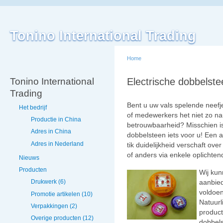
Tonino International Trading
Home
Tonino International
Electrische dobbelste
Trading
Bent u uw vals spelende neef
Het bedrijf
of medewerkers het niet zo na
Productie in China
betrouwbaarheid? Misschien i
Adres in China
dobbelsteen iets voor u! Een a
Adres in Nederland
tik duidelijkheid verschaft ove
of anders via enkele oplichten
Nieuws
Producten
Wij kun
aanbied
Drukwerk (6)
voldoen
Promotie artikelen (10)
Natuurl
Verpakkingen (2)
product
Overige producten (12)
dobbels