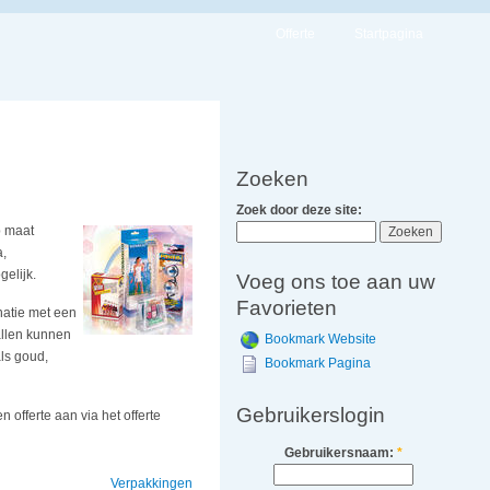
Offerte
Startpagina
Zoeken
Zoek door deze site:
p maat
a,
elijk.
Voeg ons toe aan uw
Favorieten
natie met een
allen kunnen
Bookmark Website
ls goud,
Bookmark Pagina
Gebruikerslogin
 offerte aan via het offerte
Gebruikersnaam:
*
Verpakkingen