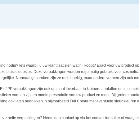
ng nodig? Iets waarbij u uw klant laat zien wat hij koopt? Exact voor uw product o
e plastic doosjes. Deze verpakkingen worden regelmatig gebruikt voor cosmetic
ergelijke. Normaal gesproken zijn ze rechthoekig, maar andere vormen zijn ook mog
 of PP verpakkingen zijn ook op maat leverbaar in kleinere aantallen en in combi
 sticker vormen zij een mooie presentatie van uw product en merk. Bij grotere aant
kking ook laten bedrukken in bijvoorbeeld Full Colour met eventuele steunkleuren a
deze nette verpakkingen? Neem dan contact op via het contact formulier of vraag een