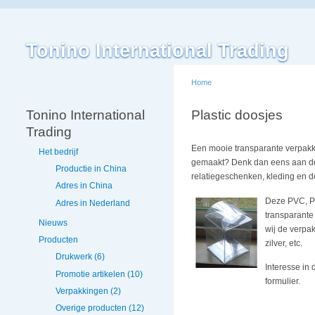
Tonino International Trading
Home
Tonino International
Plastic doosjes
Trading
Een mooie transparante verpakki
Het bedrijf
gemaakt? Denk dan eens aan dez
Productie in China
relatiegeschenken, kleding en d
Adres in China
Deze PVC, PE
Adres in Nederland
transparante
Nieuws
wij de verpa
Producten
zilver, etc.
Drukwerk (6)
Interesse in 
Promotie artikelen (10)
formulier.
Verpakkingen (2)
Overige producten (12)